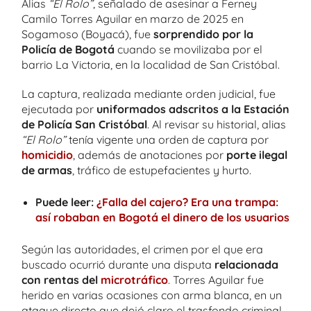
Alias
“El Rolo”
, señalado de asesinar a Ferney
Camilo Torres Aguilar en marzo de 2025 en
Sogamoso (Boyacá), fue
sorprendido por la
Policía de Bogotá
cuando se movilizaba por el
barrio La Victoria, en la localidad de San Cristóbal.
La captura, realizada mediante orden judicial, fue
ejecutada por
uniformados adscritos a la Estación
de Policía San Cristóbal
. Al revisar su historial, alias
“El Rolo”
tenía vigente una orden de captura por
homicidio
, además de anotaciones por
porte ilegal
de armas
, tráfico de estupefacientes y hurto.
Puede leer:
¿Falla del cajero? Era una trampa:
así robaban en Bogotá el dinero de los usuarios
Según las autoridades, el crimen por el que era
buscado ocurrió durante una disputa
relacionada
con rentas del
microtráfico
. Torres Aguilar fue
herido en varias ocasiones con arma blanca, en un
ataque directo que dejó claro el trasfondo criminal