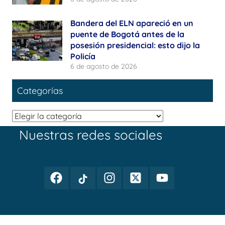
Bandera del ELN apareció en un
puente de Bogotá antes de la
posesión presidencial: esto dijo la
Policía
6 de agosto de 2026
Categorías
Categorías
Nuestras redes sociales
Facebook
TikTok
Instagram
Twitter
Youtube
Periodismo
Periodismo
Periodismo
Periodismo
Periodismo
Público
Público
Público
Público
Público