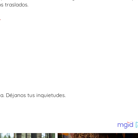
s traslados.
.
 Sur traerán consecuencias para la movilidad en
a. Déjanos tus inquietudes.