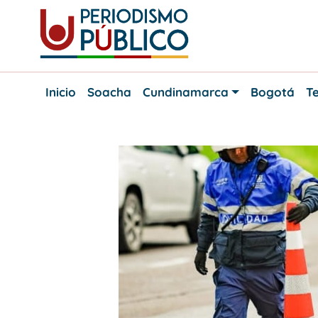
Skip
to
content
Noticias
Periodismo
y
Inicio
Soacha
Cundinamarca
Bogotá
Te
actualidad
Público
de
Soacha,
Bogotá
y
Cundinamarca