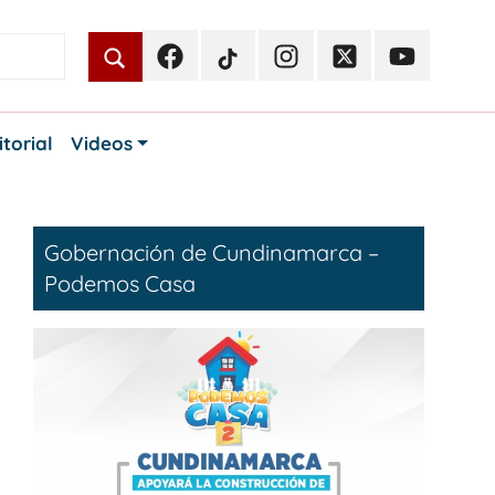
Facebook
TikTok
Instagram
Twitter
Youtube
Periodismo
Periodismo
Periodismo
Periodismo
Periodismo
Público
Público
Público
Público
Público
itorial
Videos
Gobernación de Cundinamarca –
Podemos Casa