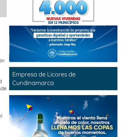
ón
Empresa de Licores de
d
Cundinamarca
sde
el
,