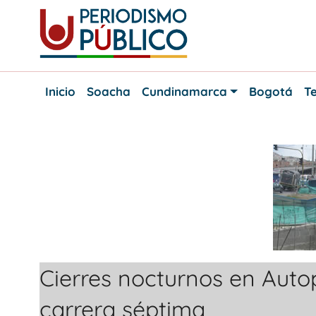
Skip
to
content
Noticias
Periodismo
y
Inicio
Soacha
Cundinamarca
Bogotá
Te
actualidad
Público
de
Soacha,
Bogotá
y
Cundinamarca
Cierres nocturnos en Autop
carrera séptima