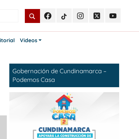
Facebook
TikTok
Instagram
Twitter
Youtube
Periodismo
Periodismo
Periodismo
Periodismo
Periodismo
Público
Público
Público
Público
Público
itorial
Videos
Gobernación de Cundinamarca –
Podemos Casa