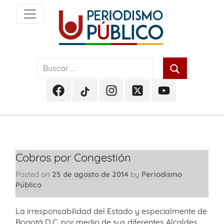
Skip
to
content
Noticias
Periodismo
y
actualidad
Público
de
Facebook
TikTok
Instagram
Twitter
Youtube
Soacha,
Periodismo
Periodismo
Periodismo
Periodismo
Periodismo
Bogotá
Público
Público
Público
Público
Público
y
Cundinamarca
Cobros por Congestión
Posted on
25 de agosto de 2014
by
Periodismo
Público
La irresponsabilidad del Estado y especialmente de
Bogotá D.C. por medio de sus diferentes Alcaldes