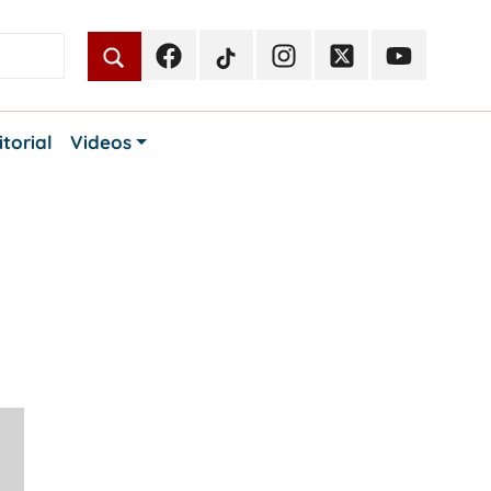
Facebook
TikTok
Instagram
Twitter
Youtube
Periodismo
Periodismo
Periodismo
Periodismo
Periodismo
Público
Público
Público
Público
Público
itorial
Videos