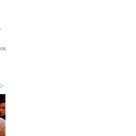
,
a
tos