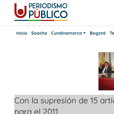
Skip
to
content
Noticias
Periodismo
y
Inicio
Soacha
Cundinamarca
Bogotá
Te
actualidad
Público
de
Soacha,
Bogotá
y
Cundinamarca
Con la supresión de 15 art
para el 2011