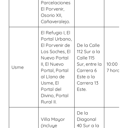
Parcelaciones
El Porvenir,
Osorio XII,
Cañaveralejo.
El Refugio I, El
Portal Urbano,
El Porvenir de
De la Calle
Los Soches, El
112 Sur a la
Nuevo Portal
Calle 115
II, El Nuevo
Sur, entre la
10:00 a.m.
Usme
Portal, Portal
Carrera 6
7 horas
al Llano de
Este a la
Usme, El
Carrera 13
Portal del
Este.
Divino, Portal
Rural II.
De la
Villa Mayor
Diagonal
(incluye
40 Sur a la