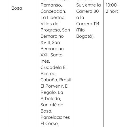
Remanso,
Sur, entre la
10:00 a.m.
Bosa
Concepción,
Carrera 80
2 horas
La Libertad,
a la
Villas del
Carrera 114
Progreso, San
(Rio
Bernardino
Bogotá).
XVIII, San
Bernardino
XXII, Santa
Inés,
Ciudadela El
Recreo,
Cabaña, Brasil
El Porvenir, El
Regalo, La
Arboleda,
Santafé de
Bosa,
Parcelaciones
El Corso,