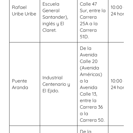
Escuela
Calle 47
Rafael
10:00 a.m.
General
Sur, entre la
Uribe Uribe
24 horas
Santander),
Carrera
inglés y El
25A a la
Claret.
Carrera
51D.
De la
Avenida
Calle 20
(Avenida
Américas)
Industrial
Puente
a la
10:00 a.m.
Centenario y
Aranda
Avenida
24 horas
El Ejido.
Calle 13,
entre la
Carrera 36
a la
Carrera 50.
De la