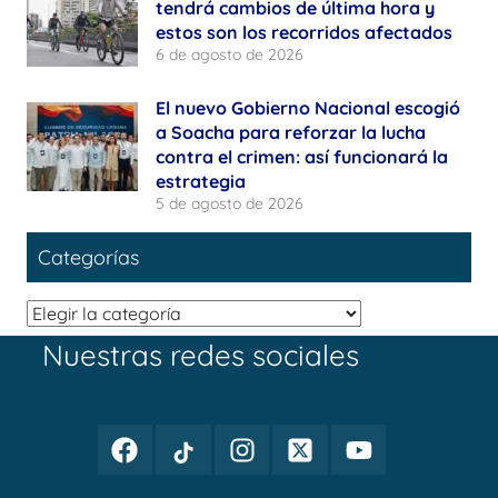
tendrá cambios de última hora y
estos son los recorridos afectados
6 de agosto de 2026
El nuevo Gobierno Nacional escogió
a Soacha para reforzar la lucha
contra el crimen: así funcionará la
estrategia
5 de agosto de 2026
Categorías
Categorías
Nuestras redes sociales
Facebook
TikTok
Instagram
Twitter
Youtube
Periodismo
Periodismo
Periodismo
Periodismo
Periodismo
Público
Público
Público
Público
Público