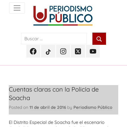
Skip
to
content
Noticias
Periodismo
y
actualidad
Público
de
Facebook
TikTok
Instagram
Twitter
Youtube
Soacha,
Periodismo
Periodismo
Periodismo
Periodismo
Periodismo
Bogotá
Público
Público
Público
Público
Público
y
Cundinamarca
Cuentas claras con la Policía de
Soacha
Posted on
11 de abril de 2016
by
Periodismo Público
El Distrito Especial de Soacha fue el escenario