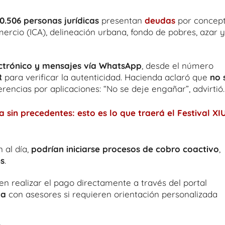
10.506 personas jurídicas
presentan
deudas
por concep
ercio (ICA), delineación urbana, fondo de pobres, azar y
lectrónico y mensajes vía WhatsApp
, desde el número
R
para verificar la autenticidad. Hacienda aclaró que
no 
erencias por aplicaciones: “No se deje engañar”, advirtió.
 sin precedentes: esto es lo que traerá el Festival XI
 al día,
podrían iniciarse procesos de cobro coactivo
,
s
.
den realizar el pago directamente a través del portal
ta
con asesores si requieren orientación personalizada