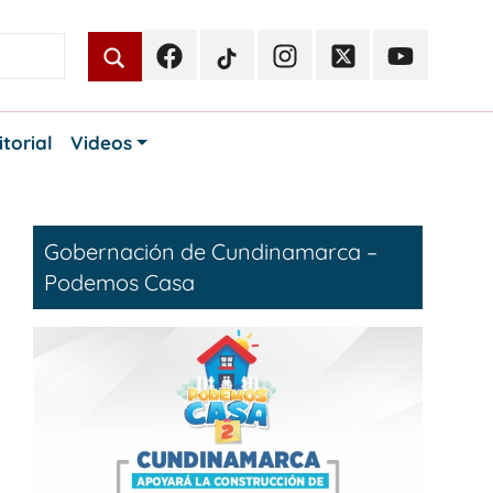
Facebook
TikTok
Instagram
Twitter
Youtube
Periodismo
Periodismo
Periodismo
Periodismo
Periodismo
Público
Público
Público
Público
Público
itorial
Videos
Gobernación de Cundinamarca –
Podemos Casa