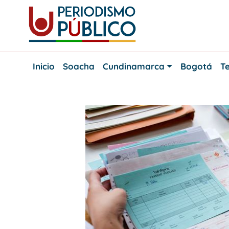
Skip
to
content
Noticias
Periodismo
y
Inicio
Soacha
Cundinamarca
Bogotá
Te
actualidad
Público
de
Soacha,
Bogotá
y
Cundinamarca