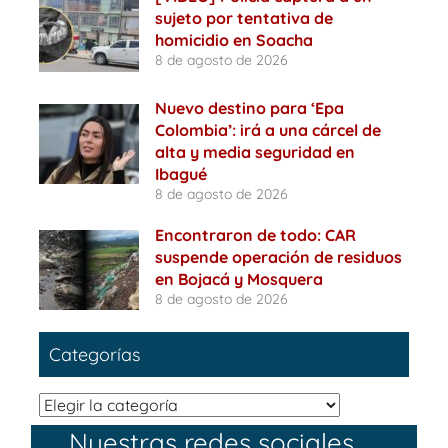
sujeto por tentativa de
homicidio en Soacha
8 de agosto de 2026
Nuevo destino para ‘Epa
Colombia’: irá a una cárcel de
alta y media seguridad en
Ibagué
8 de agosto de 2026
Encontraron de todo: CAR
suspende operación de residuos
en Bojacá y Mosquera
8 de agosto de 2026
Categorías
Categorías
Nuestras redes sociales