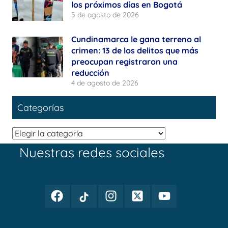
los próximos días en Bogotá
5 de agosto de 2026
Cundinamarca le gana terreno al
crimen: 13 de los delitos que más
preocupan registraron una
reducción
4 de agosto de 2026
Categorías
Categorías
Nuestras redes sociales
Facebook
TikTok
Instagram
Twitter
Youtube
Periodismo
Periodismo
Periodismo
Periodismo
Periodismo
Público
Público
Público
Público
Público