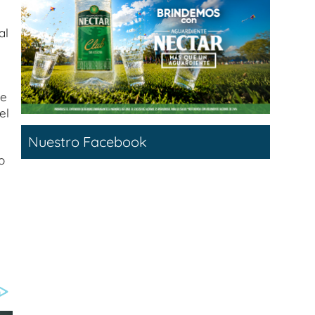
al
de
el
Nuestro Facebook
o