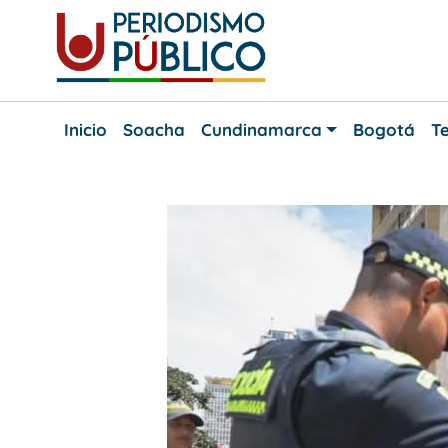
Skip
to
content
Noticias
Periodismo
y
Inicio
Soacha
Cundinamarca
Bogotá
Te
actualidad
Público
de
Soacha,
Bogotá
y
Cundinamarca