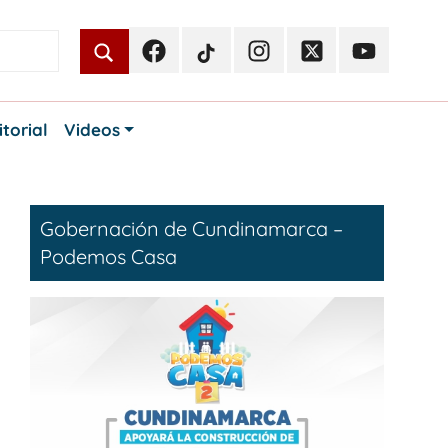
Facebook
TikTok
Instagram
Twitter
Youtube
Periodismo
Periodismo
Periodismo
Periodismo
Periodismo
Público
Público
Público
Público
Público
itorial
Videos
Gobernación de Cundinamarca –
Podemos Casa