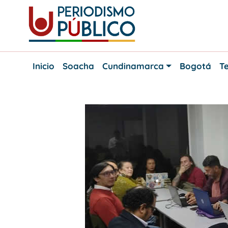
Skip
to
content
Noticias
Periodismo
y
Inicio
Soacha
Cundinamarca
Bogotá
Te
actualidad
Público
de
Soacha,
Bogotá
y
Cundinamarca