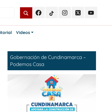
Facebook
TikTok
Instagram
Twitter
Youtube
Periodismo
Periodismo
Periodismo
Periodismo
Periodismo
Público
Público
Público
Público
Público
itorial
Videos
Gobernación de Cundinamarca –
Podemos Casa