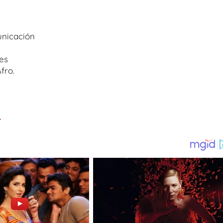
unicación
les
fro.
.