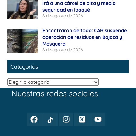
irá a una cárcel de alta y media
seguridad en Ibagué
8 de agosto de 2026
Encontraron de todo: CAR suspende
operación de residuos en Bojacá y
Mosquera
8 de agosto de 2026
Categorías
Categorías
Nuestras redes sociales
Facebook
TikTok
Instagram
Twitter
Youtube
Periodismo
Periodismo
Periodismo
Periodismo
Periodismo
Público
Público
Público
Público
Público