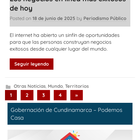
de hoy
Posted on
18 de junio de 2025
by
Periodismo Público
El internet ha abierto un sinfín de oportunidades
para que las personas construyan negocios
exitosos desde cualquier lugar del mundo.
Seguir leyendo
Otras Noticias
,
Mundo
,
Territorios
Paginación
Next
1
2
3
4
»
Posts
de
Gobernación de Cundinamarca – Podemos
entradas
Casa