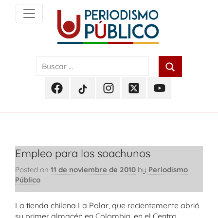
Skip
to
content
Noticias
Periodismo
y
actualidad
Público
de
Facebook
TikTok
Instagram
Twitter
Youtube
Soacha,
Periodismo
Periodismo
Periodismo
Periodismo
Periodismo
Bogotá
Público
Público
Público
Público
Público
y
Cundinamarca
Empleo para los soachunos
Posted on
11 de noviembre de 2010
by
Periodismo
Público
La tienda chilena La Polar, que recientemente abrió
su primer almacén en Colombia, en el Centro