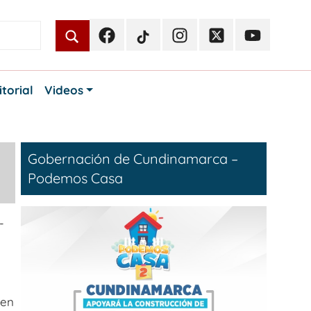
Facebook
TikTok
Instagram
Twitter
Youtube
Periodismo
Periodismo
Periodismo
Periodismo
Periodismo
Público
Público
Público
Público
Público
itorial
Videos
Gobernación de Cundinamarca –
Podemos Casa
-
 en