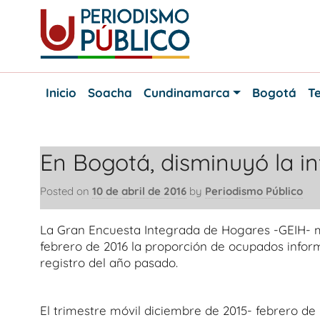
Skip
to
content
Noticias
Periodismo
y
Inicio
Soacha
Cundinamarca
Bogotá
Te
actualidad
Público
de
Soacha,
Bogotá
En Bogotá, disminuyó la i
y
Cundinamarca
Posted on
10 de abril de 2016
by
Periodismo Público
La Gran Encuesta Integrada de Hogares -GEIH- m
febrero de 2016 la proporción de ocupados inform
registro del año pasado.
El trimestre móvil diciembre de 2015- febrero de