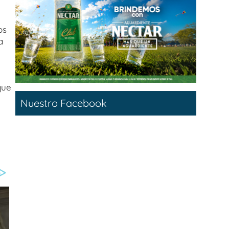
os
a
que
Nuestro Facebook