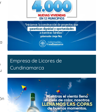
r
la
Empresa de Licores de
0
Cundinamarca
u
ión