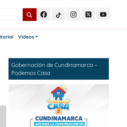
Facebook
TikTok
Instagram
Twitter
Youtube
Periodismo
Periodismo
Periodismo
Periodismo
Periodismo
Público
Público
Público
Público
Público
itorial
Videos
Gobernación de Cundinamarca –
Podemos Casa