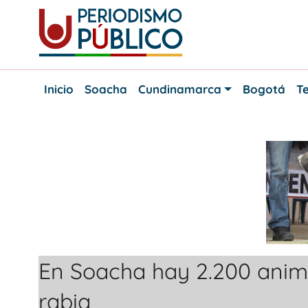
Skip
to
content
Noticias
Periodismo
y
Inicio
Soacha
Cundinamarca
Bogotá
Te
actualidad
Público
de
Soacha,
Bogotá
y
Cundinamarca
En Soacha hay 2.200 anim
rabia