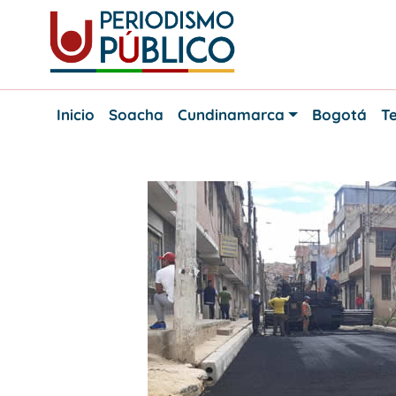
Skip
to
content
Noticias
Periodismo
y
Inicio
Soacha
Cundinamarca
Bogotá
Te
actualidad
Público
de
Soacha,
Bogotá
y
Cundinamarca