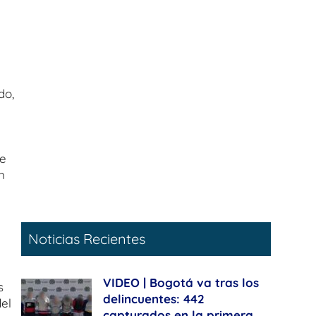
do,
se
n
Noticias Recientes
VIDEO | Bogotá va tras los
s
delincuentes: 442
el
capturados en la primera