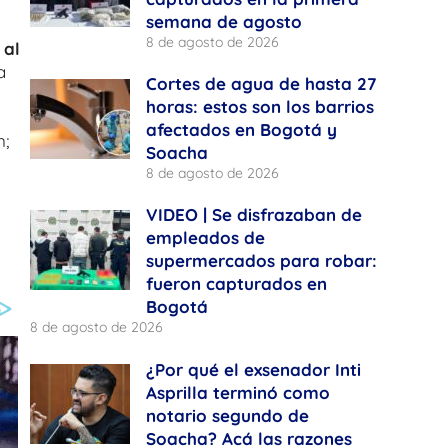
semana de agosto
8 de agosto de 2026
 al
a
Cortes de agua de hasta 27
horas: estos son los barrios
afectados en Bogotá y
n;
Soacha
8 de agosto de 2026
VIDEO | Se disfrazaban de
empleados de
supermercados para robar:
fueron capturados en
Bogotá
8 de agosto de 2026
¿Por qué el exsenador Inti
Asprilla terminó como
notario segundo de
Soacha? Acá las razones