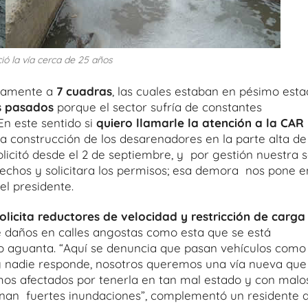
ó la vía cerca de 25 años
adamente a
7 cuadras
, las cuales estaban en pésimo esta
s pasados
porque el sector sufría de constantes
En este sentido si
quiero llamarle la atención a la CAR
la construcción de los desarenadores en la parte alta de
olicitó desde el 2 de septiembre, y por gestión nuestra 
echos y solicitara los permisos; esa demora nos pone e
el presidente.
licita reductores de velocidad y restricción de carga
e daños en calles angostas como esta que se está
o aguanta. “Aquí se denuncia que pasan vehículos como
y nadie responde, nosotros queremos una vía nueva que
mos afectados por tenerla en tan mal estado y con malo
onan fuertes inundaciones”, complementó un residente d