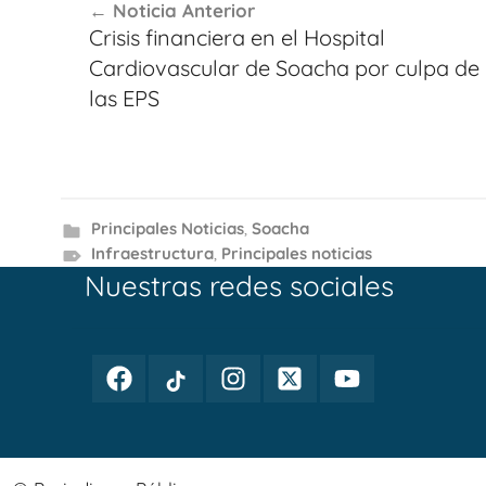
Noticia Anterior
de
Crisis financiera en el Hospital
entradas
Cardiovascular de Soacha por culpa de
las EPS
Principales Noticias
,
Soacha
Infraestructura
,
Principales noticias
Nuestras redes sociales
Facebook
TikTok
Instagram
Twitter
Youtube
Periodismo
Periodismo
Periodismo
Periodismo
Periodismo
Público
Público
Público
Público
Público