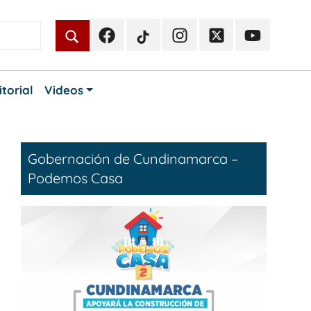
Facebook
TikTok
Instagram
Twitter
Youtube
Periodismo
Periodismo
Periodismo
Periodismo
Periodismo
Público
Público
Público
Público
Público
itorial
Videos
Gobernación de Cundinamarca –
Podemos Casa