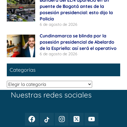
Bandera del ELN apareció en un
puente de Bogotá antes de la
posesión presidencial: esto dijo la
Policía
6 de agosto de 2026
Cundinamarca se blinda por la
posesión presidencial de Abelardo
de la Espriella: así será el operativo
6 de agosto de 2026
Categorías
Categorías
Nuestras redes sociales
Facebook
TikTok
Instagram
Twitter
Youtube
Periodismo
Periodismo
Periodismo
Periodismo
Periodismo