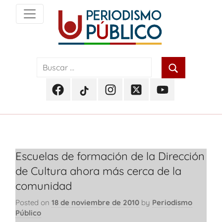
Skip
to
content
Noticias
Periodismo
y
actualidad
Público
de
Facebook
TikTok
Instagram
Twitter
Youtube
Soacha,
Periodismo
Periodismo
Periodismo
Periodismo
Periodismo
Bogotá
Público
Público
Público
Público
Público
y
Cundinamarca
Escuelas de formación de la Dirección
de Cultura ahora más cerca de la
comunidad
Posted on
18 de noviembre de 2010
by
Periodismo
Público