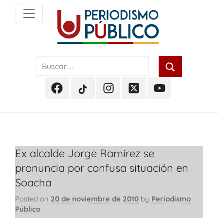
Skip
to
content
Noticias
Periodismo
y
actualidad
Público
de
Facebook
TikTok
Instagram
Twitter
Youtube
Soacha,
Periodismo
Periodismo
Periodismo
Periodismo
Periodismo
Bogotá
Público
Público
Público
Público
Público
y
Cundinamarca
Ex alcalde Jorge Ramírez se
pronuncia por confusa situación en
Soacha
Posted on
20 de noviembre de 2010
by
Periodismo
Público