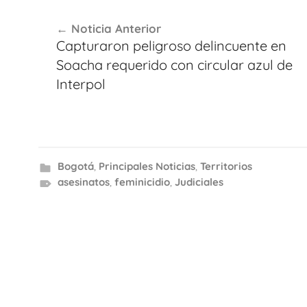
Navegación
Noticia Anterior
de
Capturaron peligroso delincuente en
entradas
Soacha requerido con circular azul de
Interpol
Bogotá
,
Principales Noticias
,
Territorios
asesinatos
,
feminicidio
,
Judiciales