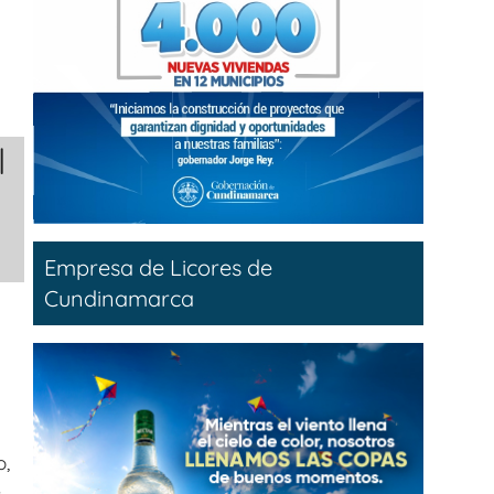
l
Empresa de Licores de
Cundinamarca
o,
s