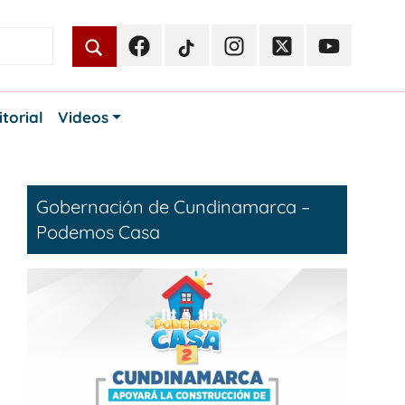
Facebook
TikTok
Instagram
Twitter
Youtube
Periodismo
Periodismo
Periodismo
Periodismo
Periodismo
Público
Público
Público
Público
Público
itorial
Videos
Gobernación de Cundinamarca –
Podemos Casa