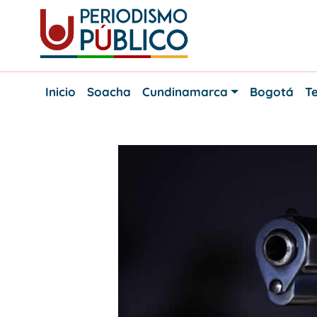
Skip
to
content
Noticias
Periodismo
y
Inicio
Soacha
Cundinamarca
Bogotá
Te
actualidad
Público
de
Soacha,
Bogotá
y
Cundinamarca