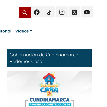
Facebook
TikTok
Instagram
Twitter
Youtube
Periodismo
Periodismo
Periodismo
Periodismo
Periodismo
Público
Público
Público
Público
Público
itorial
Videos
Gobernación de Cundinamarca –
Podemos Casa