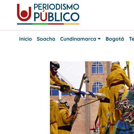
Skip
to
content
Noticias
Periodismo
y
Inicio
Soacha
Cundinamarca
Bogotá
Te
actualidad
Público
de
Soacha,
Bogotá
y
Cundinamarca