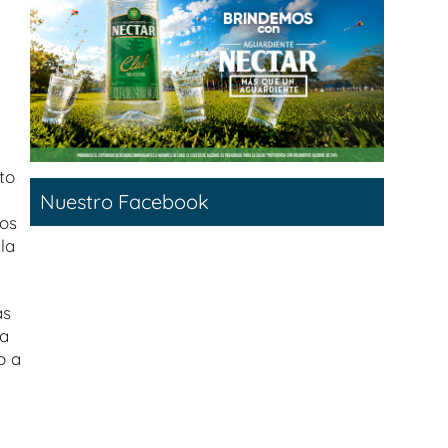
to
Nuestro Facebook
los
la
as
ra
o a