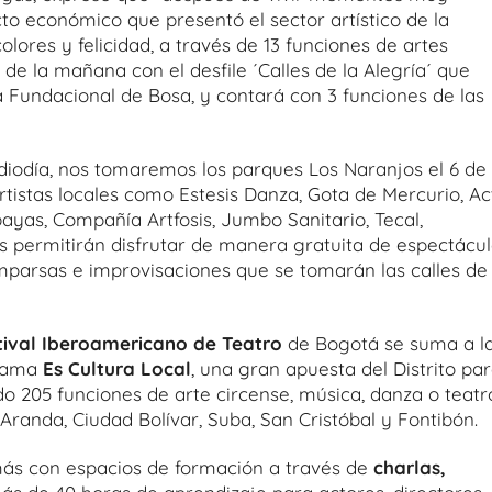
cto económico que presentó el sector artístico de la
olores y felicidad, a través de 13 funciones de artes
11 de la mañana con el desfile ´Calles de la Alegría´ que
za Fundacional de Bosa, y contará con 3 funciones de las
mediodía, nos tomaremos los parques Los Naranjos el 6 de
artistas locales como Estesis Danza, Gota de Mercurio, Ac
ayas, Compañía Artfosis, Jumbo Sanitario, Tecal,
s permitirán disfrutar de manera gratuita de espectácu
mparsas e improvisaciones que se tomarán las calles de 
tival Iberoamericano de Teatro
de Bogotá se suma a l
grama
Es Cultura Local
, una gran apuesta del Distrito pa
do 205 funciones de arte circense, música, danza o teatr
randa, Ciudad Bolívar, Suba, San Cristóbal y Fontibón.
ás con espacios de formación a través de
charlas,