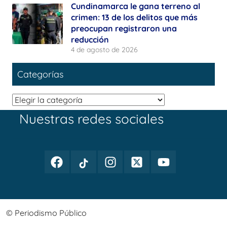
Cundinamarca le gana terreno al
crimen: 13 de los delitos que más
preocupan registraron una
reducción
4 de agosto de 2026
Categorías
Categorías
Nuestras redes sociales
Facebook
TikTok
Instagram
Twitter
Youtube
Periodismo
Periodismo
Periodismo
Periodismo
Periodismo
Público
Público
Público
Público
Público
© Periodismo Público