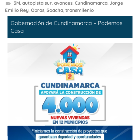
3M
,
autopista sur
,
avances
,
Cundinamarca
,
Jorge
Emilio Rey
,
Obras
,
Soacha
,
transmilenio
Gobernación de Cundinamarca – Podemos
Casa