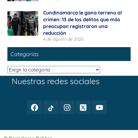
Cundinamarca le gana terreno al
crimen: 13 de los delitos que más
preocupan registraron una
reducción
4 de agosto de 2026
Categorías
Categorías
Nuestras redes sociales
Facebook
TikTok
Instagram
Twitter
Youtube
Periodismo
Periodismo
Periodismo
Periodismo
Periodismo
Público
Público
Público
Público
Público