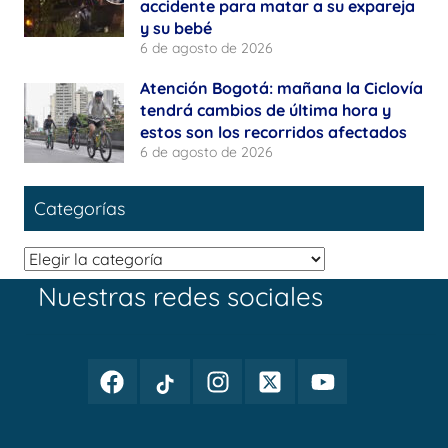
accidente para matar a su expareja
y su bebé
6 de agosto de 2026
Atención Bogotá: mañana la Ciclovía
tendrá cambios de última hora y
estos son los recorridos afectados
6 de agosto de 2026
Categorías
Categorías
Nuestras redes sociales
Facebook
TikTok
Instagram
Twitter
Youtube
Periodismo
Periodismo
Periodismo
Periodismo
Periodismo
Público
Público
Público
Público
Público