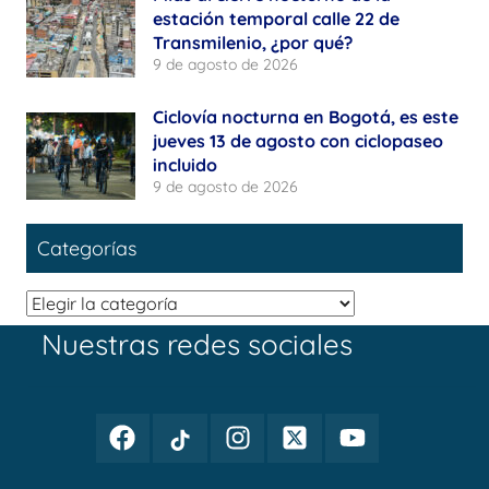
estación temporal calle 22 de
Transmilenio, ¿por qué?
9 de agosto de 2026
Ciclovía nocturna en Bogotá, es este
jueves 13 de agosto con ciclopaseo
incluido
9 de agosto de 2026
Categorías
Categorías
Nuestras redes sociales
Facebook
TikTok
Instagram
Twitter
Youtube
Periodismo
Periodismo
Periodismo
Periodismo
Periodismo
Público
Público
Público
Público
Público