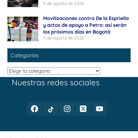
5 de agosto de 2026
Movilizaciones contra De la Espriella
y actos de apoyo a Petro: así serán
los próximos días en Bogotá
5 de agosto de 2026
Categorías
Categorías
Nuestras redes sociales
Facebook
TikTok
Instagram
Twitter
Youtube
Periodismo
Periodismo
Periodismo
Periodismo
Periodismo
Público
Público
Público
Público
Público