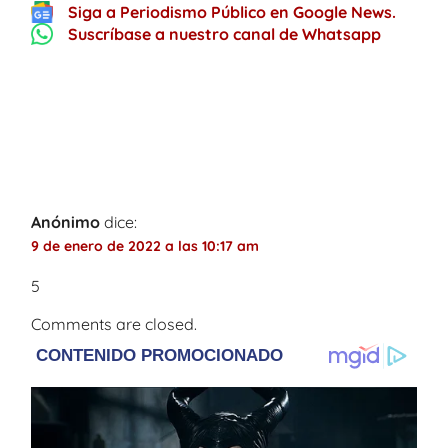
Siga a Periodismo Público en Google News.
Suscríbase a nuestro canal de Whatsapp
One thought on “
[VIDEO] Habitantes de
calle arman cambuche y sostienen
relaciones en plena zona pública de
Soacha
”
Anónimo
dice:
9 de enero de 2022 a las 10:17 am
5
Comments are closed.