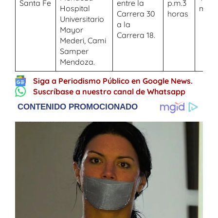
Santa Fe
entre la
p.m.3
Hospital
macr
Carrera 30
horas
Universitario
a la
Mayor
Carrera 18.
Mederi, Cami
Samper
Mendoza.
Siga a Periodismo Público en Google News.
Suscríbase a nuestro canal de Whatsapp