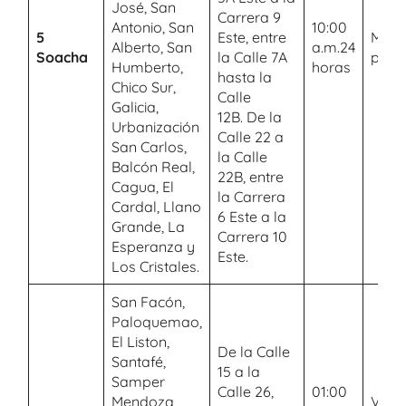
José, San
Carrera 9
Antonio, San
10:00
5
Este, entre
Mant
Alberto, San
a.m.24
Soacha
la Calle 7A
preve
Humberto,
horas
hasta la
Chico Sur,
Calle
Galicia,
12B. De la
Urbanización
Calle 22 a
San Carlos,
la Calle
Balcón Real,
22B, entre
Cagua, El
la Carrera
Cardal, Llano
6 Este a la
Grande, La
Carrera 10
Esperanza y
Este.
Los Cristales.
San Facón,
Paloquemao,
El Liston,
De la Calle
Santafé,
15 a la
Samper
Calle 26,
01:00
Mendoza
Verif