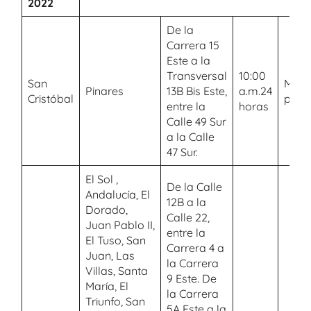
2022
De la
Carrera 15
Este a la
Transversal
10:00
San
Mant
Pinares
13B Bis Este,
a.m.24
Cristóbal
preve
entre la
horas
Calle 49 Sur
a la Calle
47 Sur.
El Sol ,
De la Calle
Andalucía, El
12B a la
Dorado,
Calle 22,
Juan Pablo II,
entre la
El Tuso, San
Carrera 4 a
Juan, Las
la Carrera
Villas, Santa
9 Este. De
María, El
la Carrera
Triunfo, San
5A Este a la