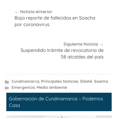
Navegación
Noticia Anterior
de
Baja reporte de fallecidos en Soacha
entradas
por coronavirus
Siguiente Noticia
Suspendido trámite de revocatoria de
58 alcaldes del país
Cundinamarca
,
Principales Noticias
,
Sibaté
,
Soacha
Emergencia
,
Medio ambiente
Gobernación de Cundinamarca – Podemos
Casa