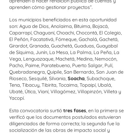
aprenden a hacer rendición pública de cuentas y
aprenden cómo gestionar proyectos”.
Los municipios beneficiados en esta oportunidad
son: Agua de Dios, Anolaima, Bituima, Bojacá,
Caparrapí, Chaguaní, Choachi, Chocontá, El Colegio,
El Peñón, Facatativá, Fómeque, Gachalá, Gachetá,
Girardot, Granada, Guachetá, Guaduas, Guayabal
de Síquima, Junín, La Mesa, La Palma, La Peña, La
Vega, Lenguazaque, Machetá, Medina, Nemocón,
Pacho, Paime, Paratebueno, Puerto Salgar, Pulí,
Quebradanegra, Quipile, San Bernardo, San Juan de
Rioseco, Sesquilé, Silvania,
Soacha
, Subachoque,
Tena, Tibacuy, Tibirita, Tocaima, Topaipí, Ubalá,
Ubaté, Útica, Vianí, Villagómez, Villapinzón, Villeta y
Yacopí.
Esta convocatoria surtió
tres fases
, en la primera se
verificó que los documentos postulados estuvieran
diligenciados de forma correcta; la segunda fue la
socialización de las obras de impacto social y