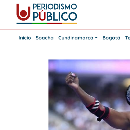
Skip
to
content
Noticias
Periodismo
y
Inicio
Soacha
Cundinamarca
Bogotá
Te
actualidad
Público
de
Soacha,
Bogotá
y
Cundinamarca