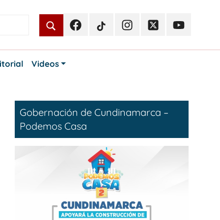
Facebook
TikTok
Instagram
Twitter
Youtube
Periodismo
Periodismo
Periodismo
Periodismo
Periodismo
Público
Público
Público
Público
Público
itorial
Videos
Gobernación de Cundinamarca –
Podemos Casa