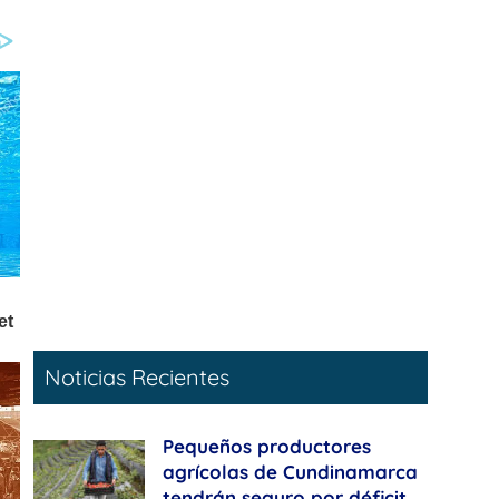
Noticias Recientes
Pequeños productores
agrícolas de Cundinamarca
tendrán seguro por déficit