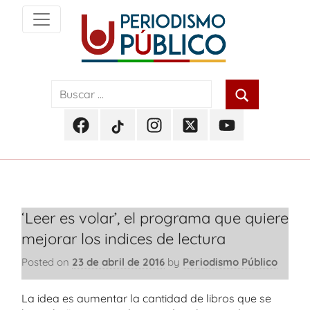
Skip
to
content
Noticias
Periodismo
y
actualidad
Público
de
Facebook
TikTok
Instagram
Twitter
Youtube
Soacha,
Periodismo
Periodismo
Periodismo
Periodismo
Periodismo
Bogotá
Público
Público
Público
Público
Público
y
Cundinamarca
‘Leer es volar’, el programa que quiere
mejorar los indices de lectura
Posted on
23 de abril de 2016
by
Periodismo Público
La idea es aumentar la cantidad de libros que se