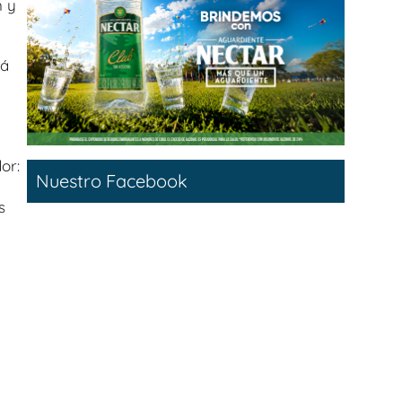
n y
rá
or:
Nuestro Facebook
s