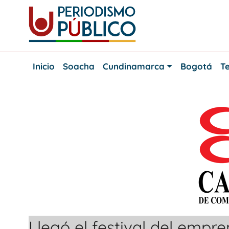
Skip
to
content
Noticias
Periodismo
y
Inicio
Soacha
Cundinamarca
Bogotá
Te
actualidad
Público
de
Soacha,
Bogotá
y
Cundinamarca
Llegó el festival del empr