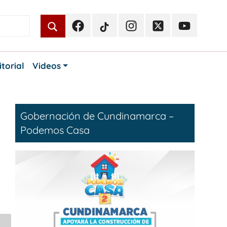
Facebook
TikTok
Instagram
Twitter
Youtube
Periodismo
Periodismo
Periodismo
Periodismo
Periodismo
Público
Público
Público
Público
Público
itorial
Videos
Gobernación de Cundinamarca –
Podemos Casa