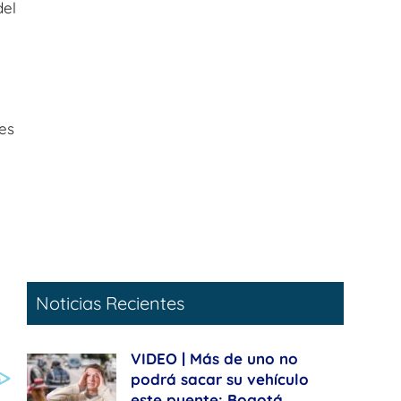
del
es
Noticias Recientes
VIDEO | Más de uno no
podrá sacar su vehículo
este puente: Bogotá