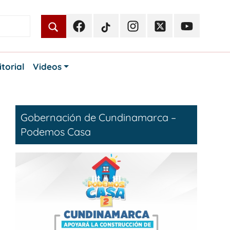
Facebook
TikTok
Instagram
Twitter
Youtube
Periodismo
Periodismo
Periodismo
Periodismo
Periodismo
Público
Público
Público
Público
Público
itorial
Videos
Gobernación de Cundinamarca –
Podemos Casa