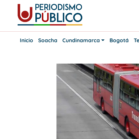
Skip
to
content
Noticias
Periodismo
y
Inicio
Soacha
Cundinamarca
Bogotá
Te
actualidad
Público
de
Soacha,
Bogotá
y
Cundinamarca