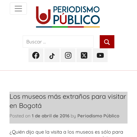
Skip
to
content
Noticias
Periodismo
y
actualidad
Público
de
Facebook
TikTok
Instagram
Twitter
Youtube
Soacha,
Periodismo
Periodismo
Periodismo
Periodismo
Periodismo
Bogotá
Público
Público
Público
Público
Público
y
Cundinamarca
Los museos más extraños para visitar
en Bogotá
Posted on
1 de abril de 2016
by
Periodismo Público
¿Quién dijo que la visita a los museos es sólo para