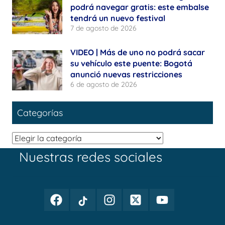
podrá navegar gratis: este embalse
tendrá un nuevo festival
7 de agosto de 2026
VIDEO | Más de uno no podrá sacar
su vehículo este puente: Bogotá
anunció nuevas restricciones
6 de agosto de 2026
Categorías
Categorías
Nuestras redes sociales
Facebook
TikTok
Instagram
Twitter
Youtube
Periodismo
Periodismo
Periodismo
Periodismo
Periodismo
Público
Público
Público
Público
Público