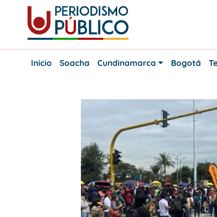
Skip
to
content
Noticias
Periodismo
y
Inicio
Soacha
Cundinamarca
Bogotá
Te
actualidad
Público
de
Soacha,
Bogotá
y
Cundinamarca