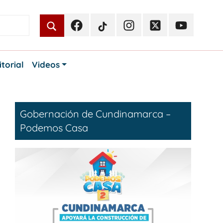
Facebook
TikTok
Instagram
Twitter
Youtube
Periodismo
Periodismo
Periodismo
Periodismo
Periodismo
Público
Público
Público
Público
Público
itorial
Videos
Gobernación de Cundinamarca –
Podemos Casa