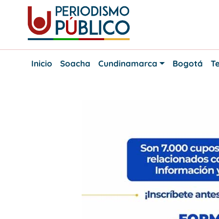
Skip
to
content
Noticias
Periodismo
y
Inicio
Soacha
Cundinamarca
Bogotá
Te
actualidad
Público
de
Soacha,
Bogotá
y
Cundinamarca