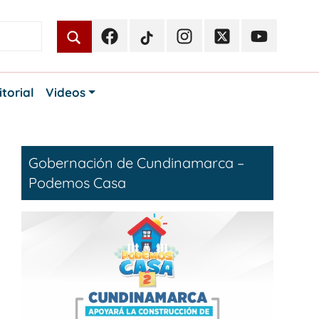
Facebook
TikTok
Instagram
Twitter
Youtube
Periodismo
Periodismo
Periodismo
Periodismo
Periodismo
Público
Público
Público
Público
Público
itorial
Videos
Gobernación de Cundinamarca –
Podemos Casa