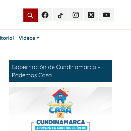
Facebook
TikTok
Instagram
Twitter
Youtube
Periodismo
Periodismo
Periodismo
Periodismo
Periodismo
Público
Público
Público
Público
Público
itorial
Videos
Gobernación de Cundinamarca –
Podemos Casa