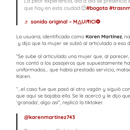
La peor experiencia, día a día se presencia e
que hay en esta ciudad.🙂
#bogota
#trasnm
♬ sonido original – M△UI₹ICI❂
La usuaria, identificada como
Karen Martínez
, n
y dijo que la mujer se subió al articulado a eso de
“Se sube al articulado una mujer que, al parecer,
nos contó a los pasajeros que supuestamente hab
uniformados… que había prestado servicio, matado
Karen.
“…el caso fue que pasó al otro vagón y siguió co
que aquí se bajaba ella. Se le acercó y le dijo que
‘granada’, algo así”, replicó la tiktoker.
@karenmartinez743