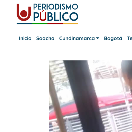
Skip
to
content
Noticias
Periodismo
y
Inicio
Soacha
Cundinamarca
Bogotá
Te
actualidad
Público
de
Soacha,
Bogotá
y
Cundinamarca