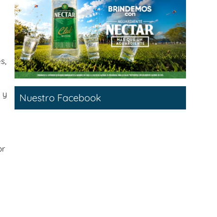
s,
 y
Nuestro Facebook
or