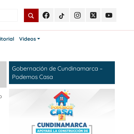
Facebook
TikTok
Instagram
Twitter
Youtube
Periodismo
Periodismo
Periodismo
Periodismo
Periodismo
Público
Público
Público
Público
Público
itorial
Videos
Gobernación de Cundinamarca –
Podemos Casa
o