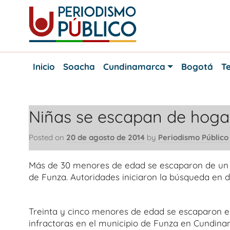
Skip
to
content
Noticias
Periodismo
y
Inicio
Soacha
Cundinamarca
Bogotá
Te
actualidad
Público
de
Soacha,
Bogotá
Niñas se escapan de hoga
y
Cundinamarca
Posted on
20 de agosto de 2014
by
Periodismo Público
Más de 30 menores de edad se escaparon de un 
de Funza. Autoridades iniciaron la búsqueda en 
Treinta y cinco menores de edad se escaparon e
infractoras en el municipio de Funza en Cundina