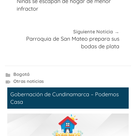
Niñas se escapan de hogar de menor
entradas
infractor
Siguiente Noticia
Parroquia de San Mateo prepara sus
bodas de plata
Bogotá
Otras noticias
Gobernación de Cundinamarca – Podemos
Casa