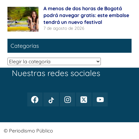
A menos de dos horas de Bogotá
podrá navegar gratis: este embalse
tendrá un nuevo festival
7 de agosto de 2026
Categorías
Categorías
Nuestras redes sociales
Facebook
TikTok
Instagram
Twitter
Youtube
Periodismo
Periodismo
Periodismo
Periodismo
Periodismo
Público
Público
Público
Público
Público
© Periodismo Público