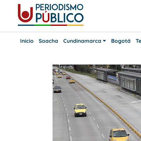
Skip
to
content
Noticias
Periodismo
y
Inicio
Soacha
Cundinamarca
Bogotá
Te
actualidad
Público
de
Soacha,
Bogotá
y
Cundinamarca