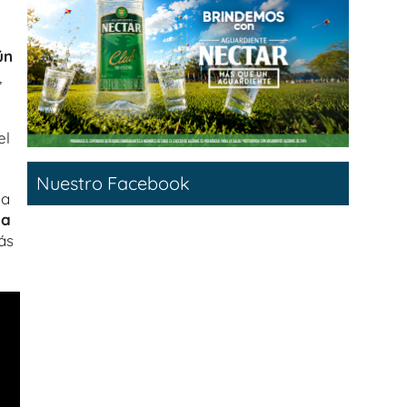
ún
,
el
Nuestro Facebook
la
La
ás