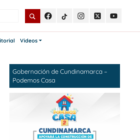
Facebook
TikTok
Instagram
Twitter
Youtube
Periodismo
Periodismo
Periodismo
Periodismo
Periodismo
Público
Público
Público
Público
Público
itorial
Videos
Gobernación de Cundinamarca –
Podemos Casa