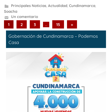
Principales Noticias
,
Actualidad
,
Cundinamarca
,
Soacha
Un comentario
Paginación
Next
1
2
3
…
15
»
Posts
de
Gobernación de Cundinamarca – Podemos
entradas
Casa