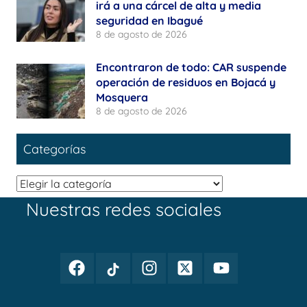
irá a una cárcel de alta y media
seguridad en Ibagué
8 de agosto de 2026
Encontraron de todo: CAR suspende
operación de residuos en Bojacá y
Mosquera
8 de agosto de 2026
Categorías
Categorías
Nuestras redes sociales
Facebook
TikTok
Instagram
Twitter
Youtube
Periodismo
Periodismo
Periodismo
Periodismo
Periodismo
Público
Público
Público
Público
Público