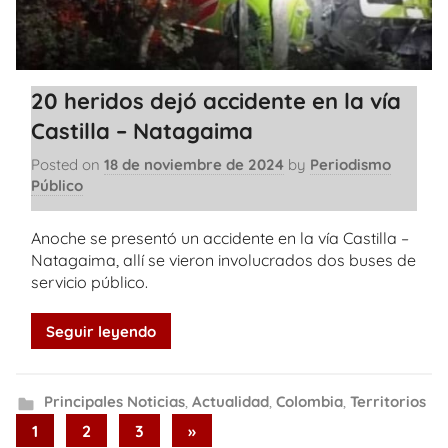
20 heridos dejó accidente en la vía
Castilla – Natagaima
Posted on
18 de noviembre de 2024
by
Periodismo
Público
Anoche se presentó un accidente en la vía Castilla –
Natagaima, allí se vieron involucrados dos buses de
servicio público.
Seguir leyendo
Principales Noticias
,
Actualidad
,
Colombia
,
Territorios
Paginación
Next
1
2
3
»