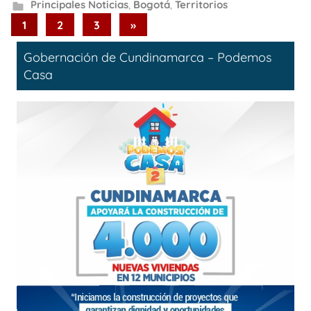
Principales Noticias
,
Bogotá
,
Territorios
Paginación
Next
1
2
3
»
Posts
de
Gobernación de Cundinamarca – Podemos
entradas
Casa