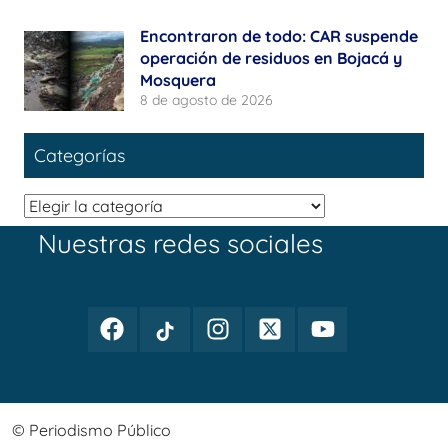
Encontraron de todo: CAR suspende
operación de residuos en Bojacá y
Mosquera
8 de agosto de 2026
Categorías
Categorías
Nuestras redes sociales
Facebook
TikTok
Instagram
Twitter
Youtube
Periodismo
Periodismo
Periodismo
Periodismo
Periodismo
Público
Público
Público
Público
Público
© Periodismo Público