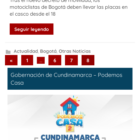
Tras el nuevo decreto de movilidad, los
motociclistas de Bogotá deben llevar las placas en
el casco desde el 18
Seguir leyendo
Actualidad
,
Bogotá
,
Otras Noticias
Paginación
Previous
«
1
…
6
7
8
Posts
de
Gobernación de Cundinamarca – Podemos
entradas
Casa