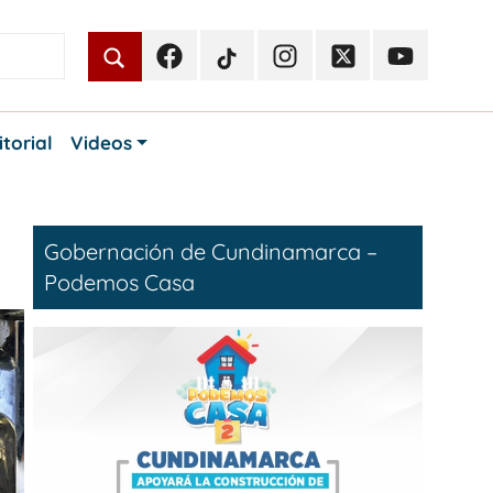
Facebook
TikTok
Instagram
Twitter
Youtube
Periodismo
Periodismo
Periodismo
Periodismo
Periodismo
Público
Público
Público
Público
Público
itorial
Videos
Gobernación de Cundinamarca –
Podemos Casa