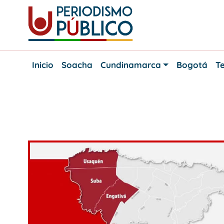
Skip
to
content
Noticias
Periodismo
y
Inicio
Soacha
Cundinamarca
Bogotá
Te
actualidad
Público
de
Soacha,
Bogotá
y
Etiqueta:
pandemia
Cundinamarca