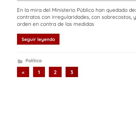
En la mira del Ministerio Público han quedado d
contratos con irregularidades, con sobrecostos, 
orden en contra de las medidas
Seguir leyendo
Política
Paginación
Previous
«
1
2
3
Posts
de
entradas